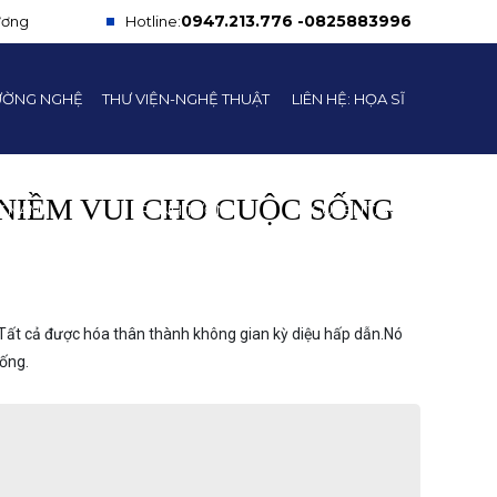
0947.213.776 -0825883996
ương
Hotline:
ƯỜNG NGHỆ
THƯ VIỆN-NGHỆ THUẬT
LIÊN HỆ: HỌA SĨ
NIỀM VUI CHO CUỘC SỐNG
ỆT NAM
TRANH TƯỜNG
NGUYỄN TÂM
ất cả được hóa thân thành không gian kỳ diệu hấp dẫn.Nó
ống.