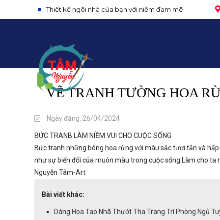
Thiết kế ngôi nhà của bạn với niềm đam mê
VẼ TRANH TƯỜNG HOA RỪ
Ngày đăng: 26/04/2024
BỨC TRANB LÀM NIỀM VUI CHO CUỘC SỐNG
Bức tranh những bông hoa rừng với màu sắc tươi tắn và hấ
như sự biến đổi của muôn màu trong cuộc sống.Làm cho ta m
Nguyễn Tâm-Art
Bài viết khác:
Dáng Hoa Tao Nhã Thướt Tha Trang Trí Phòng Ngủ Tuy