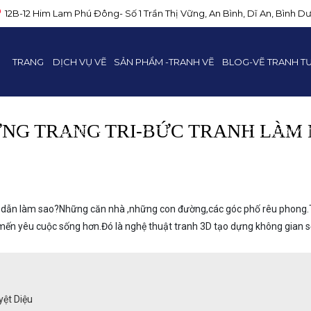
12B-12 Him Lam Phú Đông- Số 1 Trần Thị Vững, An Bình, Dĩ An, Bình D
TRANG
DỊCH VỤ VẼ
SẢN PHẨM -TRANH VẼ
BLOG-VẼ TRANH T
NG TRANG TRI-BỨC TRANH LÀM 
CHỦ
TRANG TRÍ
VÀ TÁC GIẢ
THUẬT TẠI VI
p dẫn làm sao?Những căn nhà ,những con đường,các góc phố rêu phong.T
ến yêu cuộc sống hơn.Đó là nghệ thuật tranh 3D tạo dựng không gian s
ệt Diệu