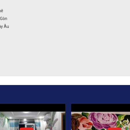
hê
 Gòn
ây Âu